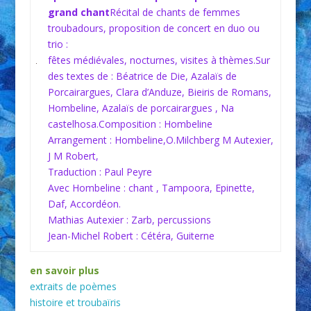
grand chant
Récital de chants de femmes
troubadours, proposition de concert en duo ou
trio :
fêtes médiévales, nocturnes, visites à thèmes.Sur
des textes de : Béatrice de Die, Azalaïs de
Porcairargues, Clara d’Anduze, Bieiris de Romans,
Hombeline, Azalaïs de porcairargues , Na
castelhosa.Composition : Hombeline
Arrangement : Hombeline,O.Milchberg M Autexier,
J M Robert,
Traduction : Paul Peyre
Avec Hombeline : chant , Tampoora, Epinette,
Daf, Accordéon.
Mathias Autexier : Zarb, percussions
Jean-Michel Robert : Cétéra, Guiterne
en savoir plus
extraits de poèmes
histoire et troubaïris