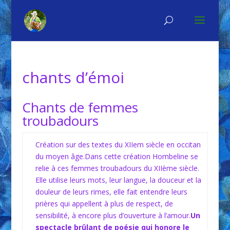
chants d’émoi
Chants de femmes
troubadours
Création sur des textes du XIIem siècle en occitan
du moyen âge.Dans cette création Hombeline se
relie à ces femmes troubadours du XIIème siècle.
Elle utilise leurs mots, leur langue, la douceur et la
douleur de leurs rimes, elle fait entendre leurs
prières qui appellent à plus de respect, de
sensibilité, à encore plus d’ouverture à l’amour.
Un
spectacle brûlant de poésie qui honore le