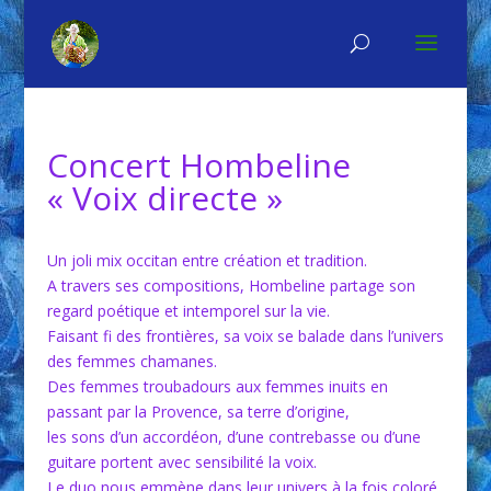
Concert Hombeline
« Voix directe »
Un joli mix occitan entre création et tradition.
A travers ses compositions, Hombeline partage son
regard poétique et intemporel sur la vie.
Faisant fi des frontières, sa voix se balade dans l’univers
des femmes chamanes.
Des femmes troubadours aux femmes inuits en
passant par la Provence, sa terre d’origine,
les sons d’un accordéon, d’une contrebasse ou d’une
guitare portent avec sensibilité la voix.
Le duo nous emmène dans leur univers à la fois coloré,