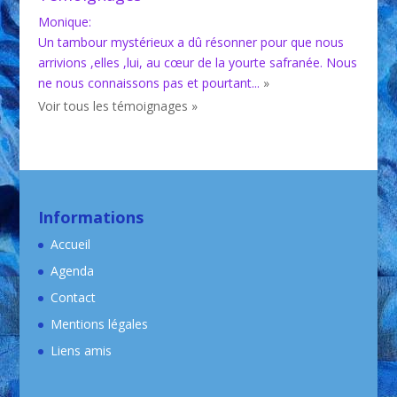
Monique
Anne
:
:
Un tambour mystérieux a dû résonner pour que nous
Un bonheur d'avoir démarré la voix à partir du sol,
arrivions ,elles ,lui, au cœur de la yourte safranée. Nous
couchée et puis sur les "pattes" reste fortement ancré
ne nous connaissons pas et pourtant...
en moi. Oui, un autre ancrage,...
»
»
Voir tous les témoignages »
Informations
Accueil
Agenda
Contact
Mentions légales
Liens amis