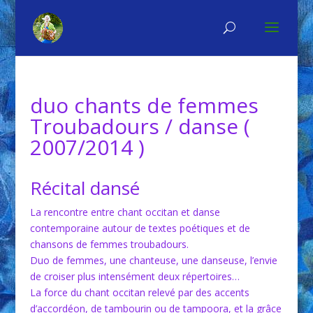
duo chants de femmes
Troubadours / danse (
2007/2014 )
Récital dansé
La rencontre entre chant occitan et danse
contemporaine autour de textes poétiques et de
chansons de femmes troubadours.
Duo de femmes, une chanteuse, une danseuse, l’envie
de croiser plus intensément deux répertoires…
La force du chant occitan relevé par des accents
d’accordéon, de tambourin ou de tampoora, et la grâce