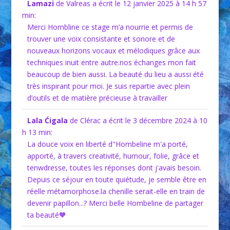
Lamazi
de Valreas
a écrit le 12 janvier 2025
à 14 h 57
liste
min
:
du
Merci Hombline ce stage m’a nourrie et permis de
livre
trouver une voix consistante et sonore et de
d’or
nouveaux horizons vocaux et mélodiques grâce aux
techniques inuit entre autre.nos échanges mon fait
beaucoup de bien aussi. La beauté du lieu a aussi été
très inspirant pour moi. Je suis repartie avec plein
d’outils et de matière précieuse à travailler
Lala Ćigala
de Clérac
a écrit le 3 décembre 2024
à 10
h 13 min
:
La douce voix en liberté d"Hombeline m'a porté,
apporté, à travers creativité, humour, folie, grâce et
tenwdresse, toutes les réponses dont j'avais besoin.
Depuis ce séjour en toute quiétude, je semble être en
réelle métamorphose.la chenille serait-elle en train de
devenir papillon...? Merci belle Hombeline de partager
ta beauté🧡