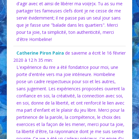
d'agir avec et ainsi de libérer ma voi(e)x. Tu as su me
partager tes fameuses clefs dont je ne cesse de me
servir évidemment; il ne passe pas un seul jour sans
que je fasse une "balade dans les quartiers". Merci
pour ta joie, ta simplicité, ton authenticité, merci
d'être Hombeline!
Catherine Piron Paira
de saverne
a écrit le 16 février
2020
à 12 h 35 min
:
L'expérience du rire a été fondatrice pour moi, une
porte d'entrée vers ma joie intérieure. Hombeline
pose un cadre respectueux pour soi et les autres,
sans jugement. Les expériences proposées ouvrent la
confiance en soi, la créativité, la connection avec soi,
en soi, donne de la liberté, et ont renforcé le lien avec
ma part d'enfant et le plaisir du jeu libre. Merci pour la
pertinence de la parole, la compétence, le choix des
exercices et la façon de les mener, merci pour ta joie,
ta liberté d'être, ta rayonnance dont je me suis sentie
nourrie. Ce we a été un cadeau précieux, j'ai envie d'y