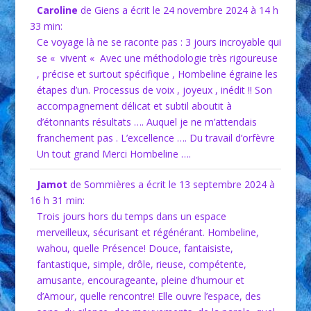
Caroline
de Giens
a écrit le 24 novembre 2024
à 14 h
33 min
:
Ce voyage là ne se raconte pas : 3 jours incroyable qui
se « vivent « Avec une méthodologie très rigoureuse
, précise et surtout spécifique , Hombeline égraine les
étapes d’un. Processus de voix , joyeux , inédit !! Son
accompagnement délicat et subtil aboutit à
d’étonnants résultats …. Auquel je ne m’attendais
franchement pas . L’excellence …. Du travail d’orfèvre
Un tout grand Merci Hombeline ….
Jamot
de Sommières
a écrit le 13 septembre 2024
à
16 h 31 min
:
Trois jours hors du temps dans un espace
merveilleux, sécurisant et régénérant. Hombeline,
wahou, quelle Présence! Douce, fantaisiste,
fantastique, simple, drôle, rieuse, compétente,
amusante, encourageante, pleine d’humour et
d’Amour, quelle rencontre! Elle ouvre l’espace, des