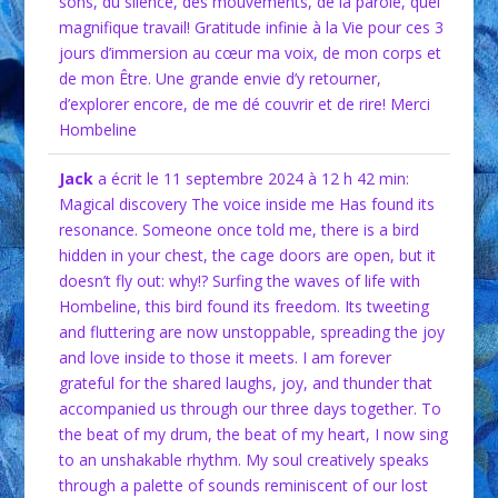
sons, du silence, des mouvements, de la parole, quel
magnifique travail! Gratitude infinie à la Vie pour ces 3
jours d’immersion au cœur ma voix, de mon corps et
de mon Être. Une grande envie d’y retourner,
d’explorer encore, de me dé couvrir et de rire! Merci
Hombeline
Jack
a écrit le 11 septembre 2024
à 12 h 42 min
:
Magical discovery The voice inside me Has found its
resonance. Someone once told me, there is a bird
hidden in your chest, the cage doors are open, but it
doesn’t fly out: why!? Surfing the waves of life with
Hombeline, this bird found its freedom. Its tweeting
and fluttering are now unstoppable, spreading the joy
and love inside to those it meets. I am forever
grateful for the shared laughs, joy, and thunder that
accompanied us through our three days together. To
the beat of my drum, the beat of my heart, I now sing
to an unshakable rhythm. My soul creatively speaks
through a palette of sounds reminiscent of our lost