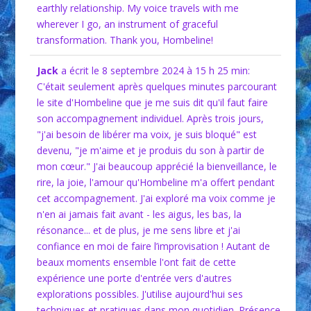
earthly relationship. My voice travels with me
wherever I go, an instrument of graceful
transformation. Thank you, Hombeline!
Jack
a écrit le 8 septembre 2024
à 15 h 25 min
:
C'était seulement après quelques minutes parcourant
le site d'Hombeline que je me suis dit qu'il faut faire
son accompagnement individuel. Après trois jours,
"j'ai besoin de libérer ma voix, je suis bloqué" est
devenu, "je m'aime et je produis du son à partir de
mon cœur." J'ai beaucoup apprécié la bienveillance, le
rire, la joie, l'amour qu'Hombeline m'a offert pendant
cet accompagnement. J'ai exploré ma voix comme je
n'en ai jamais fait avant - les aigus, les bas, la
résonance... et de plus, je me sens libre et j'ai
confiance en moi de faire l’improvisation ! Autant de
beaux moments ensemble l'ont fait de cette
expérience une porte d'entrée vers d'autres
explorations possibles. J'utilise aujourd'hui ses
techniques et pratiques dans mon quotidien. Présence