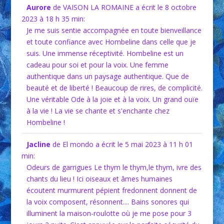
Aurore
de VAISON LA ROMAINE
a écrit le 8 octobre
2023
à 18 h 35 min
:
Je me suis sentie accompagnée en toute bienveillance
et toute confiance avec Hombeline dans celle que je
suis. Une immense réceptivité. Hombeline est un
cadeau pour soi et pour la voix. Une femme
authentique dans un paysage authentique. Que de
beauté et de liberté ! Beaucoup de rires, de complicité.
Une véritable Ode à la joie et à la voix. Un grand ouïe
à la vie ! La vie se chante et s'enchante chez
Hombeline !
Jacline
de El mondo
a écrit le 5 mai 2023
à 11 h 01
min
:
Odeurs de garrigues Le thym le thym,le thym, ivre des
chants du lieu ! Ici oiseaux et âmes humaines
écoutent murmurent pépient fredonnent donnent de
la voix composent, résonnent.... Bains sonores qui
illuminent la maison-roulotte où je me pose pour 3