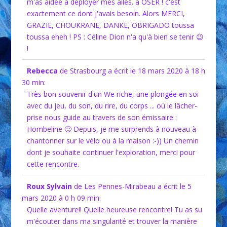
m'as aidée à déployer mes ailes. à OSER ! c'est
exactement ce dont j'avais besoin. Alors MERCI,
GRAZIE, CHOUKRANE, DANKE, OBRIGADO toussa
toussa eheh ! PS : Céline Dion n'a qu'à bien se tenir 😉
!
Rebecca
de Strasbourg
a écrit le 18 mars 2020
à 18 h
30 min
:
Très bon souvenir d'un We riche, une plongée en soi
avec du jeu, du son, du rire, du corps ... où le lâcher-
prise nous guide au travers de son émissaire :
Hombeline 🙂 Depuis, je me surprends à nouveau à
chantonner sur le vélo ou à la maison :-)) Un chemin
dont je souhaite continuer l'exploration, merci pour
cette rencontre.
Roux Sylvain
de Les Pennes-Mirabeau
a écrit le 5
mars 2020
à 0 h 09 min
:
Quelle aventure!! Quelle heureuse rencontre! Tu as su
m'écouter dans ma singularité et trouver la manière