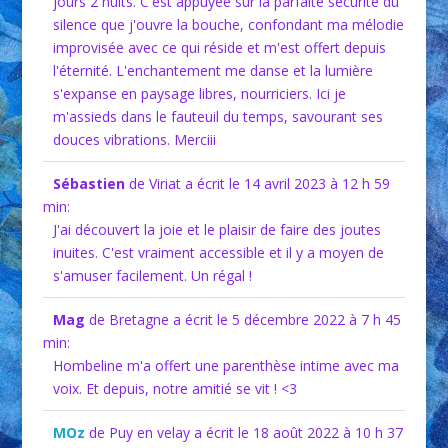
jours 2 nuits. C'est appuyée sur la parfaite sécurité du
silence que j'ouvre la bouche, confondant ma mélodie
improvisée avec ce qui réside et m'est offert depuis
l'éternité. L'enchantement me danse et la lumière
s'expanse en paysage libres, nourriciers. Ici je
m'assieds dans le fauteuil du temps, savourant ses
douces vibrations. Merciii
Sébastien
de Viriat
a écrit le 14 avril 2023
à 12 h 59
min
:
J'ai découvert la joie et le plaisir de faire des joutes
inuites. C'est vraiment accessible et il y a moyen de
s'amuser facilement. Un régal !
Mag
de Bretagne
a écrit le 5 décembre 2022
à 7 h 45
min
:
Hombeline m'a offert une parenthèse intime avec ma
voix. Et depuis, notre amitié se vit ! <3
MOz
de Puy en velay
a écrit le 18 août 2022
à 10 h 37