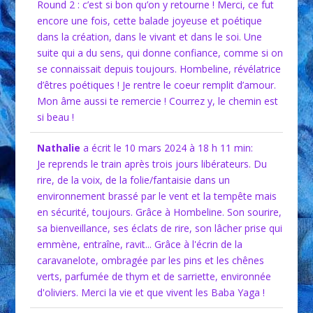
Round 2 : c’est si bon qu’on y retourne ! Merci, ce fut
encore une fois, cette balade joyeuse et poétique
dans la création, dans le vivant et dans le soi. Une
suite qui a du sens, qui donne confiance, comme si on
se connaissait depuis toujours. Hombeline, révélatrice
d’êtres poétiques ! Je rentre le coeur remplit d’amour.
Mon âme aussi te remercie ! Courrez y, le chemin est
si beau !
Nathalie
a écrit le 10 mars 2024
à 18 h 11 min
:
Je reprends le train après trois jours libérateurs. Du
rire, de la voix, de la folie/fantaisie dans un
environnement brassé par le vent et la tempête mais
en sécurité, toujours. Grâce à Hombeline. Son sourire,
sa bienveillance, ses éclats de rire, son lâcher prise qui
emmène, entraîne, ravit... Grâce à l'écrin de la
caravanelote, ombragée par les pins et les chênes
verts, parfumée de thym et de sarriette, environnée
d'oliviers. Merci la vie et que vivent les Baba Yaga !