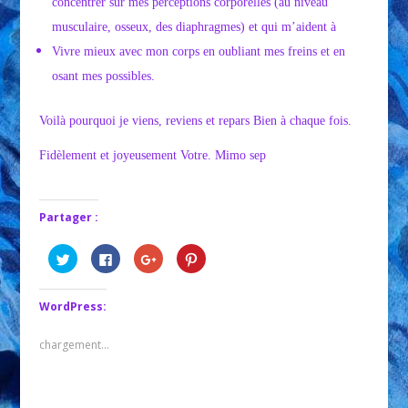
concentrer sur mes perceptions corporelles (au niveau
musculaire, osseux, des diaphragmes) et qui m’aident à
Vivre mieux avec mon corps en oubliant mes freins et en
osant mes possibles.
Voilà pourquoi je viens, reviens et repars Bien à chaque fois.
Fidèlement et joyeusement Votre. Mimo sep
Partager :
Cliquez
Cliquez
Cliquez
Cliquez
pour
pour
pour
pour
partager
partager
partager
partager
sur
sur
sur
sur
Twitter(ouvre
Facebook(ouvre
Google+
Pinterest(ouvre
WordPress:
dans
dans
(ouvre
dans
une
une
dans
une
nouvelle
nouvelle
une
nouvelle
fenêtre)
fenêtre)
nouvelle
fenêtre)
chargement…
fenêtre)