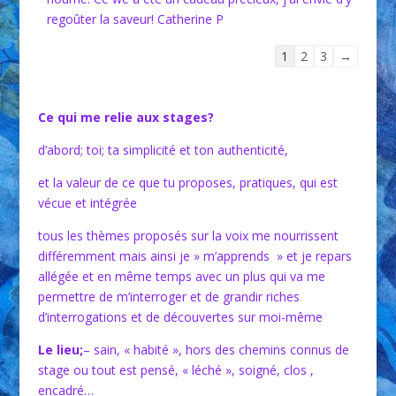
regoûter la saveur! Catherine P
Navigation
1
2
3
→
dans
la
liste
Ce qui me relie aux stages?
du
d’abord; toi; ta simplicité et ton authenticité,
livre
d’or
et la valeur de ce que tu proposes, pratiques, qui est
vécue et intégrée
tous les thèmes proposés sur la voix me nourrissent
différemment mais ainsi je » m’apprends » et je repars
allégée et en même temps avec un plus qui va me
permettre de m’interroger et de grandir riches
d’interrogations et de découvertes sur moi-même
Le lieu;
– sain, « habité », hors des chemins connus de
stage ou tout est pensé, « léché », soigné, clos ,
encadré…